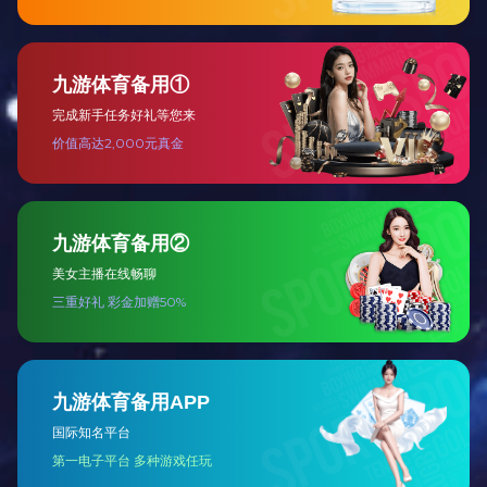
完成
【概要描述】
自2018年6月中旬9#平网安装开始，公司正式拉
开了2018年度百丽恒设备大调整的序幕。按照2017年公司的规
划将所有平网搬迁至新车间，所有圆网设备集中安排到印花二
车间，原安装在印花二车间及染色车间内的2台平幅水洗机搬
迁至印花一车间。
分类：
公司新闻
作者：
来源：
发布时间：
2018-07-01 16:13
访问量：
0
详情
自2018年6月中旬9#平网安装开始，公司正式拉开了2018年度
百丽恒设备大调整的序幕。按照2017年公司的规划将所有平网
搬迁至新车间，所有圆网设备集中安排到印花二车间，原安装
在印花二车间及染色车间内的2台平幅水洗机搬迁至印花一车
间。同时，为扩大染色产能，公司又新装了一台高速丝光机和