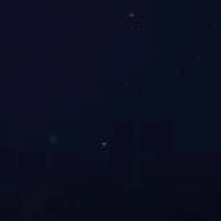
闪染技术，将染布用水从50吨降到2吨，省去水洗、脱
水、理布、烘干定型4道工序！
2020-09-03
“换岗体验，互学共建”活动
2019-08-16
卓越团队= 积极思维+高效行动——百丽恒团队管理特训
营
2019-08-01
沃尔玛高管来公司参观考察
2019-07-24
公司隆重召开2018年度总结表彰大会
2019-01-28
设备搬迁安装大调整任务圆满完成
2018-07-01
同根共荣 稳健发展
2017-12-30
“五项管理”助企业成长
2016-11-28
加强各项基础管理工作 积极发挥考核导向作用
2016-06-
11
省政协副主席、民建省委会主委陈小平对公司进行走访
调研
2015-11-17
市委常委组织部长吴晓东、区委常委组织部长姚国海一
行 来公司调研工作
2014-08-08
公司党支部顺利完成换届工作
2014-05-30
公司隆重召开2013年度年会
2014-01-27
“倾情奉献，感恩十年”——必一体育app官方版下载建厂
十周年庆典
2013-12-31
增色添力———省级绿色企业百丽恒印染公司见闻